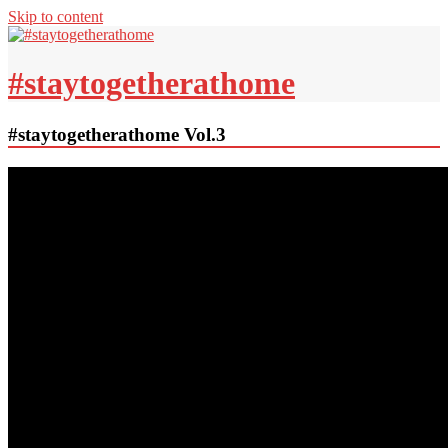
Skip to content
#staytogetherathome
#staytogetherathome Vol.3